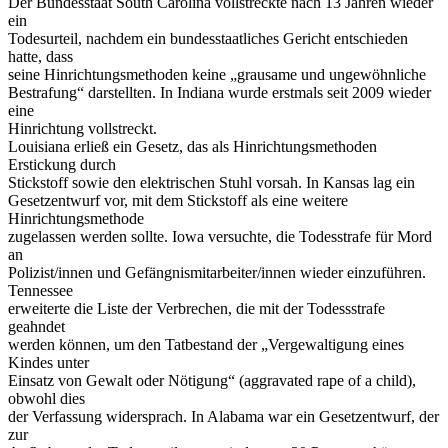
Der Bundesstaat South Carolina vollstreckte nach 13 Jahren wieder
ein
Todesurteil, nachdem ein bundesstaatliches Gericht entschieden
hatte, dass
seine Hinrichtungsmethoden keine „grausame und ungewöhnliche
Bestrafung“ darstellten. In Indiana wurde erstmals seit 2009 wieder
eine
Hinrichtung vollstreckt.
Louisiana erließ ein Gesetz, das als Hinrichtungsmethoden
Erstickung durch
Stickstoff sowie den elektrischen Stuhl vorsah. In Kansas lag ein
Gesetzentwurf vor, mit dem Stickstoff als eine weitere
Hinrichtungsmethode
zugelassen werden sollte. Iowa versuchte, die Todesstrafe für Mord
an
Polizist/innen und Gefängnismitarbeiter/innen wieder einzuführen.
Tennessee
erweiterte die Liste der Verbrechen, die mit der Todessstrafe
geahndet
werden können, um den Tatbestand der „Vergewaltigung eines
Kindes unter
Einsatz von Gewalt oder Nötigung“ (aggravated rape of a child),
obwohl dies
der Verfassung widersprach. In Alabama war ein Gesetzentwurf, der
zur