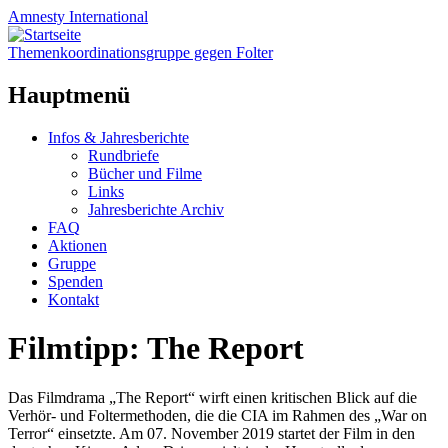
Amnesty
International
Themenkoordinationsgruppe gegen Folter
Hauptmenü
Zum
Infos & Jahresberichte
Inhalt
Rundbriefe
springen
Bücher und Filme
Links
Jahresberichte Archiv
FAQ
Aktionen
Gruppe
Spenden
Kontakt
Filmtipp: The Report
Das Filmdrama „The Report“ wirft einen kritischen Blick auf die
Verhör- und Foltermethoden, die die CIA im Rahmen des „War on
Terror“ einsetzte. Am 07. November 2019 startet der Film in den